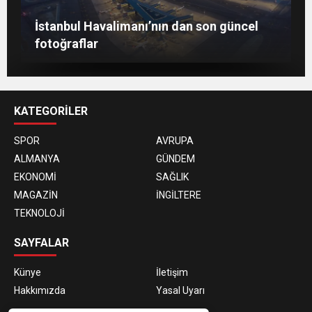
Berlin’de 8 Mart Dünya Kadınlar Günü
İstanbul Havalimanı’nın dan son güncel
gösterisi
Togg, ABD’de dünya sahnesine çıktı
fotoğraflar
KATEGORİLER
SPOR
AVRUPA
ALMANYA
GÜNDEM
EKONOMİ
SAĞLIK
MAGAZİN
İNGİLTERE
TEKNOLOJİ
SAYFALAR
Künye
İletişim
Hakkımızda
Yasal Uyarı