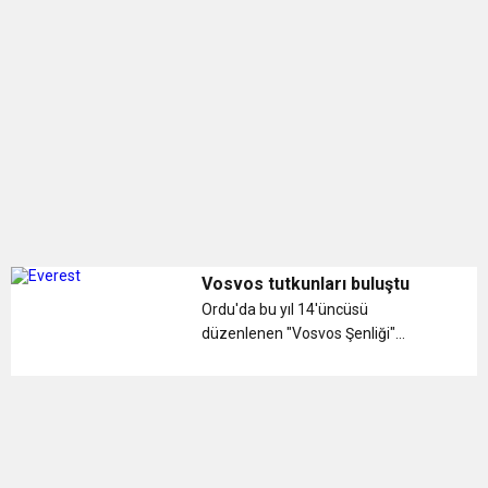
BULUŞUYOR
Vosvos tutkunları buluştu
Ordu'da bu yıl 14'üncüsü
düzenlenen "Vosvos Şenliği"
kapsamında kente yüzlerce vosvos
geldi. ...