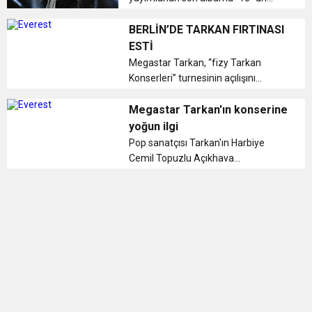
altıncı video klibi “Hodri
Meydan” şarkısına çekildi. ...
BERLİN’DE TARKAN FIRTINASI
ESTİ
Megastar Tarkan, “fizy Tarkan
Konserleri” turnesinin açılışını
Berlin’de verdiği muhteşem
konserle yaptı. ...
Megastar Tarkan'ın konserine
yoğun ilgi
Pop sanatçısı Tarkan'ın Harbiye
Cemil Topuzlu Açıkhava
Sahnesi'ndeki konserinde
sevenlerine sevilen şarkılarını
seslendirdi. ...