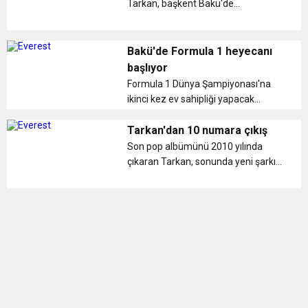
Tarkan, başkent Bakü'de
düzenlenen Formula 1 Azerbaycan
Grand Prix'i seyircileri için sahne
aldı....
Bakü'de Formula 1 heyecanı
başlıyor
Formula 1 Dünya Şampiyonası'na
ikinci kez ev sahipliği yapacak
Azerbaycan'da, yarışların heyecanı
yaşanıyor...
Tarkan'dan 10 numara çıkış
Son pop albümünü 2010 yılında
çıkaran Tarkan, sonunda yeni şarkı
beklentisindeki sevenlerine müjdeyi
verdi....