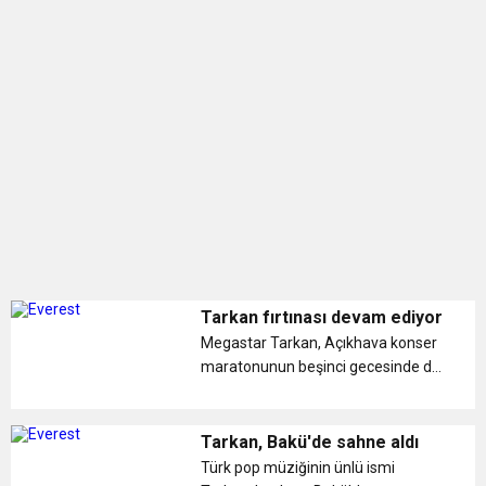
Tarkan fırtınası devam ediyor
Megastar Tarkan, Açıkhava konser
maratonunun beşinci gecesinde de
sevenlerine coşkusu her dakika
artan unutulmaz bir gece yaşattı. ...
Tarkan, Bakü'de sahne aldı
Türk pop müziğinin ünlü ismi