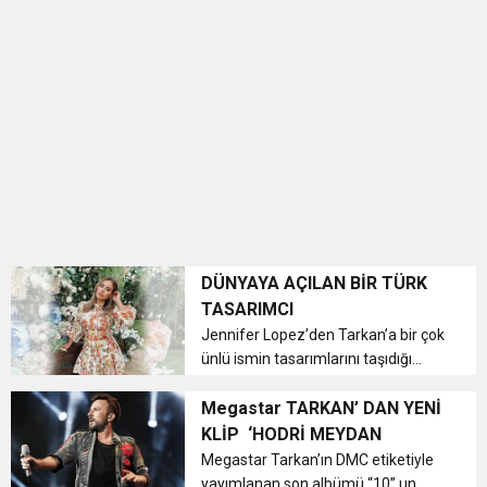
0:12
Nar suyunun antioksidan seviyesi yeşil çaydan
0:07
DİTİB kurucularından Abdullah Uzunalioğlu‘nun
daha yüksek
1:05
KÖLN’DE SAĞLIK VE GÜZELLİK İKİNCİ KEZ
eşi son yolculuğuna uğurlandı
BULUŞUYOR
DÜNYAYA AÇILAN BİR TÜRK
TASARIMCI
Jennifer Lopez’den Tarkan’a bir çok
ünlü ismin tasarımlarını taşıdığı
Gigii’s markasının kurucusu moda
tasarımcısı Gülnur Güneş Çelik
Megastar TARKAN’ DAN YENİ
marka yolculuğunu ve gelecek
KLİP ‘HODRİ MEYDAN
hedeflerini MAG okurları için
Megastar Tarkan’ın DMC etiketiyle
paylaşt...
yayımlanan son albümü “10” un