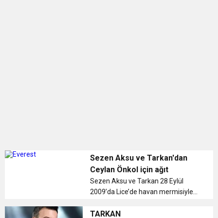
Sezen Aksu ve Tarkan'dan
Ceylan Önkol için ağıt
Sezen Aksu ve Tarkan 28 Eylül
2009’da Lice’de havan mermisiyle
bedeni parçalanan 12 yaşındaki
Ceylan Önkol için düet yaptı.
TARKAN