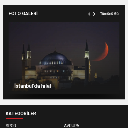
FOTO GALERİ
Tümünü Gör
Berlin’de 8 Mart Dünya Kadınlar Günü
gösterisi
Venedik eski günlerini arıyor
Berlin’de Kiraz Çiçeği güzelliği
İstanbul’da hilal
KATEGORİLER
SPOR
AVRUPA