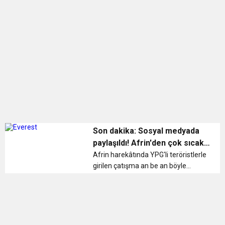
0:12
Nar suyunun antioksidan seviyesi yeşil çaydan
0:07
DİTİB kurucularından Abdullah Uzunalioğlu‘nun
daha yüksek
1:05
KÖLN’DE SAĞLIK VE GÜZELLİK İKİNCİ KEZ
eşi son yolculuğuna uğurlandı
BULUŞUYOR
Son dakika: Sosyal medyada
paylaşıldı! Afrin'den çok sıcak
görüntüler…
Afrin harekâtında YPG'li teröristlerle
girilen çatışma an be an böyle
görüntülendi. Kayıtta askerlerin her
atış sonrası verdiği tepkiler ise çok
çarpıcı....