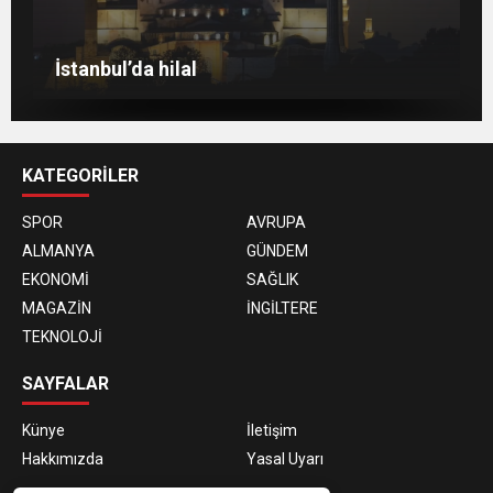
Berlin’de 8 Mart Dünya Kadınlar Günü
gösterisi
Venedik eski günlerini arıyor
Berlin’de Kiraz Çiçeği güzelliği
İstanbul’da hilal
KATEGORİLER
SPOR
AVRUPA
ALMANYA
GÜNDEM
EKONOMİ
SAĞLIK
MAGAZİN
İNGİLTERE
TEKNOLOJİ
SAYFALAR
Künye
İletişim
Hakkımızda
Yasal Uyarı