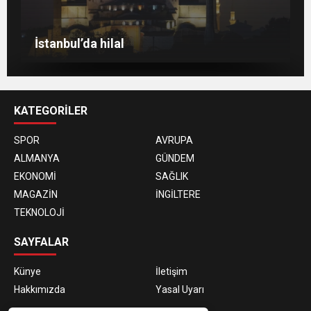
Berlin’de 8 Mart Dünya Kadınlar Günü
gösterisi
Venedik eski günlerini arıyor
Berlin’de Kiraz Çiçeği güzelliği
İstanbul’da hilal
KATEGORİLER
SPOR
AVRUPA
ALMANYA
GÜNDEM
EKONOMİ
SAĞLIK
MAGAZİN
İNGİLTERE
TEKNOLOJİ
SAYFALAR
Künye
İletişim
Hakkımızda
Yasal Uyarı