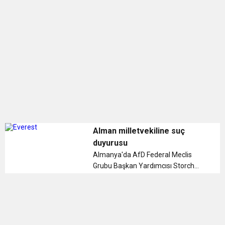
0:07
DİTİB kurucularından Abdullah Uzunalioğlu‘nun
daha yüksek
1:05
KÖLN’DE SAĞLIK VE GÜZELLİK İKİNCİ KEZ
eşi son yolculuğuna uğurlandı
BULUŞUYOR
Alman milletvekiline suç
duyurusu
Almanya'da AfD Federal Meclis
Grubu Başkan Yardımcısı Storch
hakkında Köln Savcılığına, yüzlerce
suç duyurusunda bulunuldu....