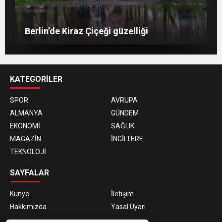
İstanbul Havalimanı’nın dan son güncel
Berlin’de 8 Mart Dünya Kadınlar Günü
fotoğraflar
İstanbul’da hilal
gösterisi
Berlin’de Kiraz Çiçeği güzelliği
KATEGORİLER
SPOR
AVRUPA
ALMANYA
GÜNDEM
EKONOMİ
SAĞLIK
MAGAZİN
İNGİLTERE
TEKNOLOJİ
SAYFALAR
Künye
İletişim
Hakkımızda
Yasal Uyarı