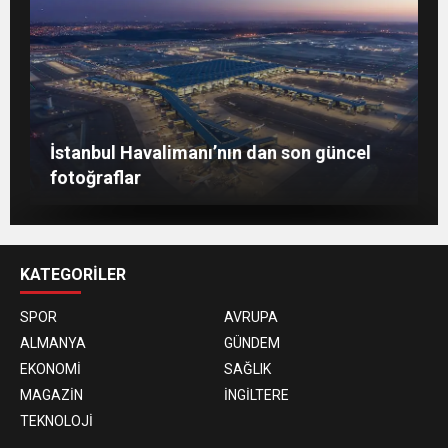
Berlin’de 8 Mart Dünya Kadınlar Günü
İstanbul Havalimanı’nın dan son güncel
gösterisi
Togg, ABD’de dünya sahnesine çıktı
fotoğraflar
KATEGORİLER
SPOR
AVRUPA
ALMANYA
GÜNDEM
EKONOMİ
SAĞLIK
MAGAZİN
İNGİLTERE
TEKNOLOJİ