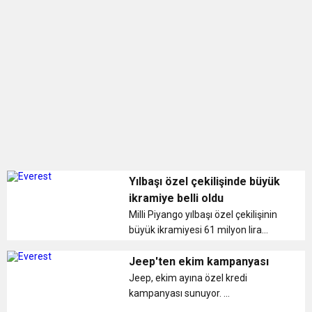
BULUŞUYOR
Yılbaşı özel çekilişinde büyük
ikramiye belli oldu
Milli Piyango yılbaşı özel çekilişinin
büyük ikramiyesi 61 milyon lira
olarak belirlendi. Tam bilet 60, yarım
bilet 30, çeyrek bilet de 15 liradan
Jeep'ten ekim kampanyası
satılacak. ...
Jeep, ekim ayına özel kredi
kampanyası sunuyor. ...