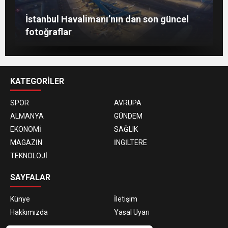
Berlin’de 8 Mart Dünya Kadınlar Günü
İstanbul Havalimanı’nın dan son güncel
gösterisi
Togg, ABD’de dünya sahnesine çıktı
fotoğraflar
KATEGORİLER
SPOR
AVRUPA
ALMANYA
GÜNDEM
EKONOMİ
SAĞLIK
MAGAZİN
İNGİLTERE
TEKNOLOJİ
SAYFALAR
Künye
İletişim
Hakkımızda
Yasal Uyarı