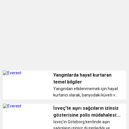
BULUŞUYOR
Yangınlarda hayat kurtaran
temel bilgiler
Yangından etkilenmemek için hayat
kurtarıcı olarak, banyodaki küveti ve
varsa su doldurabilecek her kap
kacağın su ile doldurulması
İsveç’te aşırı sağcıların izinsiz
öneriliyor. ...
gösterisine polis müdahalesi:
16 gözaltı
İsveç'in Göteborg kentinde aşırı
sağcıların izinsiz düzenlediği ve