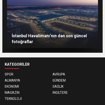
Berlin’de 8 Mart Dünya Kadınlar Günü
İstanbul Havalimanı’nın dan son güncel
gösterisi
Togg, ABD’de dünya sahnesine çıktı
fotoğraflar
KATEGORİLER
SPOR
AVRUPA
ALMANYA
GÜNDEM
EKONOMİ
SAĞLIK
MAGAZİN
İNGİLTERE
TEKNOLOJİ