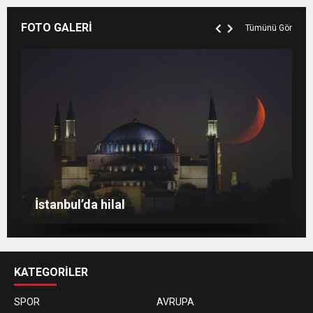
FOTO GALERİ
Tümünü Gör
Berlin’de 8 Mart Dünya Kadınlar Günü
gösterisi
Venedik eski günlerini arıyor
Berlin’de Kiraz Çiçeği güzelliği
İstanbul’da hilal
KATEGORİLER
SPOR
AVRUPA