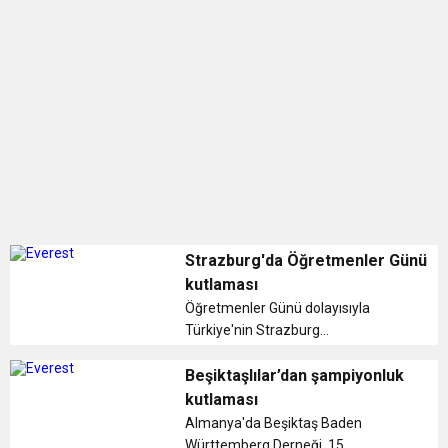
0:12
Nar suyunun antioksidan seviyesi yeşil çaydan
0:07
DİTİB kurucularından Abdullah Uzunalioğlu‘nun
daha yüksek
1:05
KÖLN’DE SAĞLIK VE GÜZELLİK İKİNCİ KEZ
eşi son yolculuğuna uğurlandı
BULUŞUYOR
Strazburg'da Öğretmenler Günü
kutlaması
Öğretmenler Günü dolayısıyla
Türkiye'nin Strazburg
Başkonsolosluğunda, Türkçe ve
Türk kültürü öğretmenlerine yönelik
Beşiktaşlılar’dan şampiyonluk
etkinlik düzenlendi. ...
kutlaması
Almanya'da Beşiktaş Baden
Württemberg Derneği, 15.