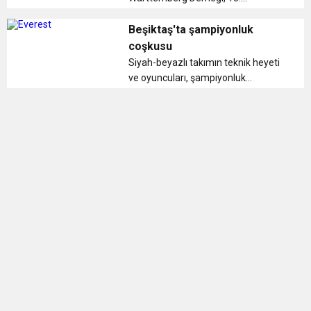
şampiyonluğu 15 Temmuz
cumartesi günü düzenlenecek bir
Beşiktaş'ta şampiyonluk
şampiyonluk balosu ile kutlayacak....
coşkusu
Siyah-beyazlı takımın teknik heyeti
ve oyuncuları, şampiyonluk
kutlamalarında taraftarlarla bir
araya geldi...