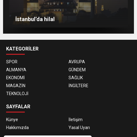
Berlin’de 8 Mart Dünya Kadınlar Günü
gösterisi
Venedik eski günlerini arıyor
Berlin’de Kiraz Çiçeği güzelliği
İstanbul’da hilal
KATEGORİLER
SPOR
AVRUPA
ALMANYA
GÜNDEM
EKONOMİ
SAĞLIK
MAGAZİN
İNGİLTERE
TEKNOLOJİ
SAYFALAR
Künye
İletişim
Hakkımızda
Yasal Uyarı