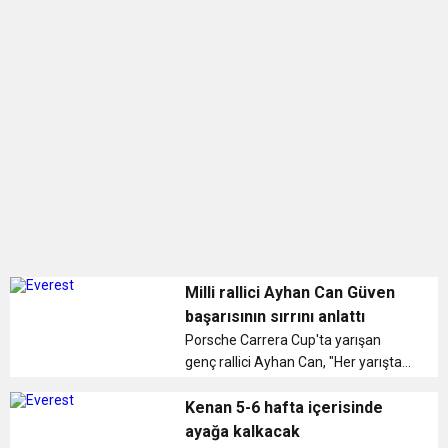
Milli rallici Ayhan Can Güven
başarısının sırrını anlattı
Porsche Carrera Cup'ta yarışan
genç rallici Ayhan Can, "Her yarışta
Türk bayrağını dalgalandırmak ve
İstiklal Marşı'nı dinletmek istiyorum.
Kenan 5-6 hafta içerisinde
Mücadelemiz bu yönde, umarım
ayağa kalkacak