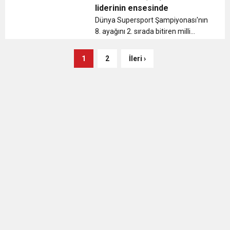
liderinin ensesinde
Dünya Supersport Şampiyonası'nın
8. ayağını 2. sırada bitiren milli
motosikletçi Kenan Sofuoğlu,
sürücüler klasmanı lideri Mahias ile
1
2
İleri ›
arasındaki farkı bir puana indirdi. ...