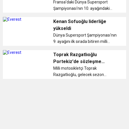
başarılı oluruz." dedi. ...
Fransa’daki Dünya Supersport
Şampiyonası'nın 10. ayağındaki
sıralama turlarında kaza yapan, bel
ve kalçasında kırık bulunduğu tespit
Kenan Sofuoğlu liderliğe
edilen milli motosikletçi Kenan
yükseldi
Sofuoğlu'nun sağlık durumunun iyi
Dünya Supersport Şampiyonası'nın
o...
9. ayağını ilk sırada bitiren milli
motosikletçi Kenan Sofuoğlu,
sürücüler klasmanında Mahias'ı
Toprak Razgatlıoğlu
geçerek liderliğe çıktı. ...
Portekiz'de sözleşme
imzalayacak
Milli motosikletçi Toprak
Razgatlıoğlu, gelecek sezon
Superbike Dünya Şampiyonası'nda
yarışmak için anlaşma sağladığı
Kawasaki Pucetti takımıyla hafta
sonu Portekiz yarışında sözleşme
imzalayacak....