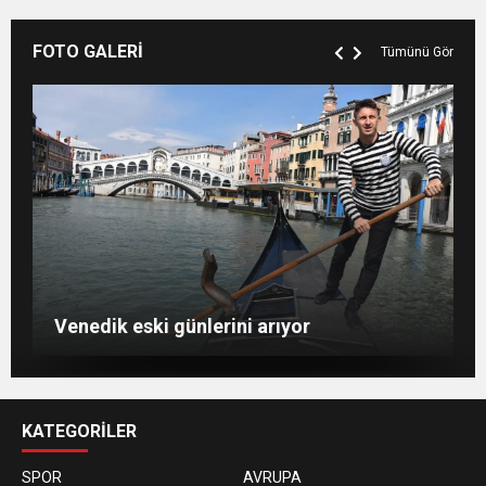
FOTO GALERİ
Tümünü Gör
Berlin’de Kiraz Çiçeği güzelliği
Süper Ay büyüledi
İstanbul’da hilal
Venedik eski günlerini arıyor
KATEGORİLER
SPOR
AVRUPA