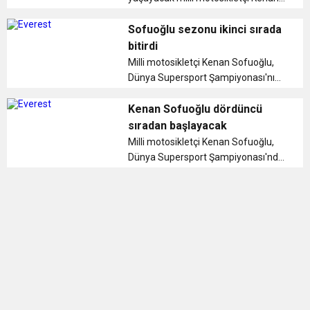
Sofuoğlu, başarılarla dolu kariyerini
şampiyonlukla noktalamak istiyor. ...
Sofuoğlu sezonu ikinci sırada
bitirdi
Milli motosikletçi Kenan Sofuoğlu,
Dünya Supersport Şampiyonası'nın
son ayağı Katar'daki yarışı üçüncü,
genel klasmanda ise sezonu ikinci
Kenan Sofuoğlu dördüncü
sırada tamamladı. ...
sıradan başlayacak
Milli motosikletçi Kenan Sofuoğlu,
Dünya Supersport Şampiyonası'nda
Katar'ın ev sahipliği yapacağı
sezonun 12. ve son yarışının
sıralama turlarında dördüncü sırayı
elde etti. ...