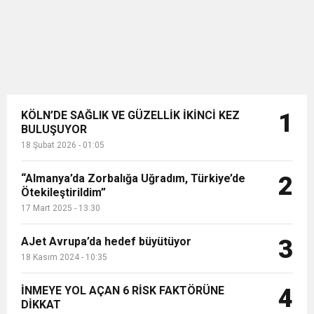
KÖLN’DE SAĞLIK VE GÜZELLİK İKİNCİ KEZ
1
BULUŞUYOR
18 Şubat 2026 - 01:05
“Almanya’da Zorbalığa Uğradım, Türkiye’de
2
Ötekileştirildim”
17 Mart 2025 - 13:30
AJet Avrupa’da hedef büyütüyor
3
18 Kasım 2024 - 10:35
İNMEYE YOL AÇAN 6 RİSK FAKTÖRÜNE
4
DİKKAT