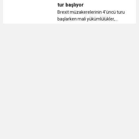
Michael O'Neill cezalandırıldı....
tur başlıyor
Brexit müzakerelerinin 4'üncü turu
başlarken mali yükümlülükler,
vatandaş hakları ve Kuzey
İrlanda’nın durumu gibi temel
konulardaki uzlaşmazlıklar devam
ediyor. ...