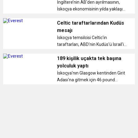
İngiltere’nin AB'den ayrılmasının,
İskoçya ekonomisi nin yılda yaklaşık
12,7 milyar sterlin zarar uğramasına
neden olabileceği öne sürüldü. ...
Celtic taraftarlarından Kudüs
mesajı
İskoçya temsilcisi Celtic'in
taraftarları, ABD'nin Kudüs'ü İsrail'in
başkenti olarak tanıma kararına,
açtıkları pankartla tepki gösterdi. ...
189 kişilik uçakta tek başına
yolculuk yaptı
İskoçya'nın Glasgow kentinden Girit
Adası'na gitmek için 46 pound
(yaklaşık 222 lira) ödeyen Karon
Grieve isimli kadın, 189 kişilik uçakta
tek başına yolculuk yaptı. ...