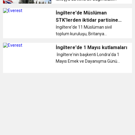
referandumu düzenlemenin
sorumsuzluk olacağını savundu....
İngiltere'de Müslüman
STK'lerden iktidar partisine
çağrı
İngiltere'de 11 Müslüman sivil
toplum kuruluşu, Britanya
Müslüman Konseyinin, iktidardaki
Muhafazakar Partiye, üyeleri
İngiltere'de 1 Mayıs kutlamaları
arasında son dönemde artan
İngiltere'nin başkenti Londra'da 1
İslamofobik açıklama ve eylemlerle
Mayıs Emek ve Dayanışma Günü
ilgili iç soruşturm...
binlerce kişinin katılımıyla kutlandı. ...