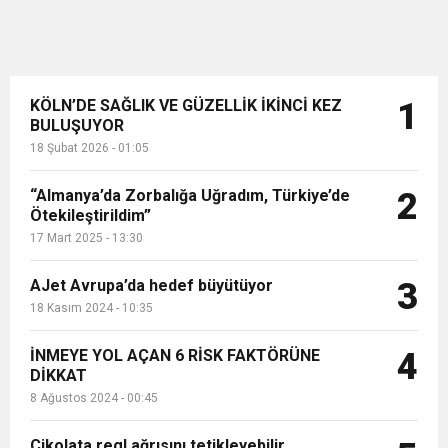
KÖLN’DE SAĞLIK VE GÜZELLİK İKİNCİ KEZ
1
BULUŞUYOR
18 Şubat 2026 - 01:05
“Almanya’da Zorbalığa Uğradım, Türkiye’de
2
Ötekileştirildim”
17 Mart 2025 - 13:30
AJet Avrupa’da hedef büyütüyor
3
18 Kasım 2024 - 10:35
İNMEYE YOL AÇAN 6 RİSK FAKTÖRÜNE
4
DİKKAT
8 Ağustos 2024 - 00:45
Çikolata regl ağrısını tetikleyebilir