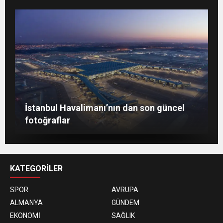
Berlin’de 8 Mart Dünya Kadınlar Günü
İstanbul Havalimanı’nın dan son güncel
gösterisi
Togg, ABD’de dünya sahnesine çıktı
fotoğraflar
KATEGORİLER
SPOR
AVRUPA
ALMANYA
GÜNDEM
EKONOMİ
SAĞLIK