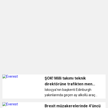
ŞOK! Milli takımı teknik
direktörüne trafikten men
cezası
İskoçya'nın başkenti Edinburgh
yakınlarında geçen ay alkollü araç
kullanırken yakalanan Kuzey İrlanda
Milli Futbol Takımı Teknik Direktörü
Brexit müzakerelerinde 4’üncü