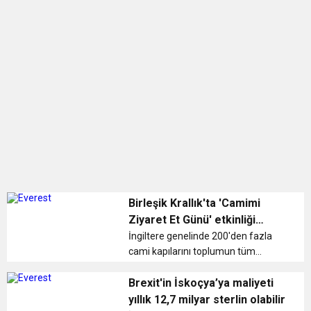
Birleşik Krallık'ta 'Camimi
Ziyaret Et Günü' etkinliği
düzenlendi
İngiltere genelinde 200'den fazla
cami kapılarını toplumun tüm
üyelerine açtı. ...
Brexit'in İskoçya’ya maliyeti
yıllık 12,7 milyar sterlin olabilir