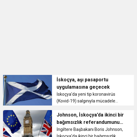
İskoçya, aşı pasaportu
uygulamasına geçecek
İskoçya'da yeni tip koronavirüs
(Kovid-19) salgınıyla mücadele
kapsamında gece kulüpleri, müzik
festivalleri ve futbol maçlarına
Johnson, İskoçya’da ikinci bir
girişte aşı pasaportu istenecek. ...
bağımsızlık referandumunu
“sorumsuzluk” olarak niteledi
İngiltere Başbakanı Boris Johnson,
İskoçya'da ikinci bir bağımsızlık