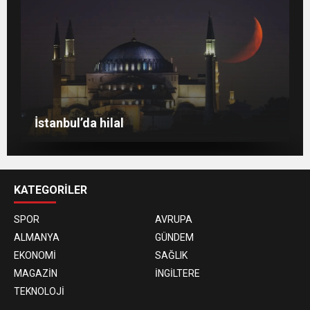
Berlin’de 8 Mart Dünya Kadınlar Günü
gösterisi
Venedik eski günlerini arıyor
Berlin’de Kiraz Çiçeği güzelliği
İstanbul’da hilal
KATEGORİLER
SPOR
AVRUPA
ALMANYA
GÜNDEM
EKONOMİ
SAĞLIK
MAGAZİN
İNGİLTERE
TEKNOLOJİ