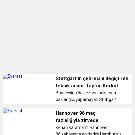
0:12
Nar suyunun antioksidan seviyesi yeşil çaydan
0:07
DİTİB kurucularından Abdullah Uzunalioğlu‘nun
daha yüksek
1:05
KÖLN’DE SAĞLIK VE GÜZELLİK İKİNCİ KEZ
eşi son yolculuğuna uğurlandı
BULUŞUYOR
Stuttgart'ın çehresini değiştiren
teknik adam: Tayfun Korkut
Bundesliga'da sezona beklenen
başlangıcı yapamayan Stuttgart,
Tayfun Korkut'un teknik direktörlüğe
getirilmesinin ardından çıkışa
Hannover 96 maç
geçerek Avrupa kupaları için iddialı
fazlalığıyla zirvede
konuma geldi. ...
Kenan Karaman'lı Hannover
96 sahasında ağırladığı Hamburg'u