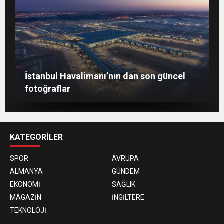
Berlin’de 8 Mart Dünya Kadınlar Günü
İstanbul Havalimanı’nın dan son güncel
gösterisi
Togg, ABD’de dünya sahnesine çıktı
fotoğraflar
KATEGORİLER
SPOR
AVRUPA
ALMANYA
GÜNDEM
EKONOMİ
SAĞLIK
MAGAZİN
İNGİLTERE
TEKNOLOJİ