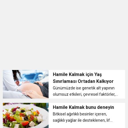
BULUŞUYOR
Hamile Kalmak için Yaş
Sınırlaması Ortadan Kalkıyor
Günümüzde ise genetik alt yapının
olumsuz etkileri, çevresel faktörler,
birtakım hastalıklar ve bilinmeyen
nedenlerin etkisiyle menopoza
Hamile Kalmak bunu deneyin
girme yaşı 25’li yaşlara kadar indi....
Bitkisel ağırlıklı besinler içeren,
sağlıklı yağlar ile desteklenen, lif
miktarı yüksek bir beslenme şekli