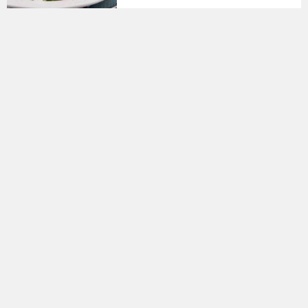
olan Akdeniz Diyeti ve Akdeniz
insanının hareketli ve güneşe dönük
yaşam tarzı, uzmanlar tara...