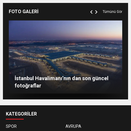
FOTO GALERİ
Tümünü Gör
Berlin’de 8 Mart Dünya Kadınlar Günü
İstanbul Havalimanı’nın dan son güncel
gösterisi
Togg, ABD’de dünya sahnesine çıktı
fotoğraflar
KATEGORİLER
SPOR
AVRUPA