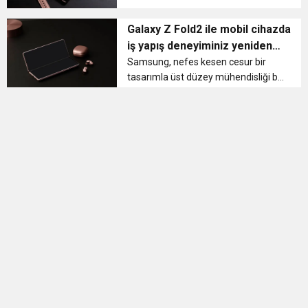
nesil cihazı Samsung Galaxy Z
Fold2'yi tanıttı...
Galaxy Z Fold2 ile mobil cihazda
iş yapış deneyiminiz yeniden
şekillenecek!
Samsung, nefes kesen cesur bir
tasarımla üst düzey mühendisliği bir
araya getirerek mobil cihaz
deneyiminin sınırlarını zorlayan
üçüncü nesil katlanabilir cihazı
Galaxy Z Fold2 ile karşınızda....