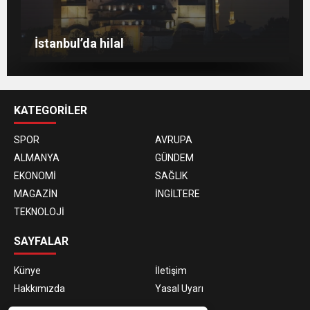
Berlin’de 8 Mart Dünya Kadınlar Günü
gösterisi
Venedik eski günlerini arıyor
Berlin’de Kiraz Çiçeği güzelliği
İstanbul’da hilal
KATEGORİLER
SPOR
AVRUPA
ALMANYA
GÜNDEM
EKONOMİ
SAĞLIK
MAGAZİN
İNGİLTERE
TEKNOLOJİ
SAYFALAR
Künye
İletişim
Hakkımızda
Yasal Uyarı