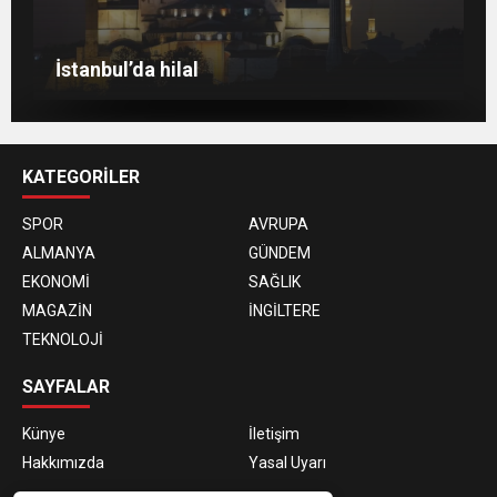
Berlin’de 8 Mart Dünya Kadınlar Günü
gösterisi
Venedik eski günlerini arıyor
Berlin’de Kiraz Çiçeği güzelliği
İstanbul’da hilal
KATEGORİLER
SPOR
AVRUPA
ALMANYA
GÜNDEM
EKONOMİ
SAĞLIK
MAGAZİN
İNGİLTERE
TEKNOLOJİ
SAYFALAR
Künye
İletişim
Hakkımızda
Yasal Uyarı