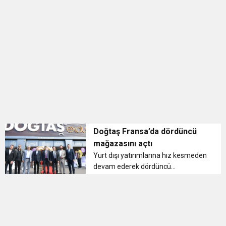
BULUŞUYOR
Doğtaş Fransa’da dördüncü
mağazasını açtı
Yurt dışı yatırımlarına hız kesmeden
devam ederek dördüncü
mağazasını Paris’te açan Doğtaş,
yepyeni koleksiyonlarını yurt dışı
müşterileriyle buluşturuyor....