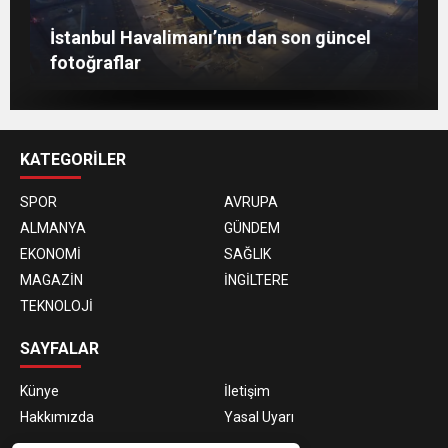
Berlin’de 8 Mart Dünya Kadınlar Günü
İstanbul Havalimanı’nın dan son güncel
gösterisi
Togg, ABD’de dünya sahnesine çıktı
fotoğraflar
KATEGORİLER
SPOR
AVRUPA
ALMANYA
GÜNDEM
EKONOMİ
SAĞLIK
MAGAZİN
İNGİLTERE
TEKNOLOJİ
SAYFALAR
Künye
İletişim
Hakkımızda
Yasal Uyarı