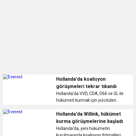
0:12
Nar suyunun antioksidan seviyesi yeşil çaydan
0:07
DİTİB kurucularından Abdullah Uzunalioğlu‘nun
daha yüksek
1:05
KÖLN’DE SAĞLIK VE GÜZELLİK İKİNCİ KEZ
eşi son yolculuğuna uğurlandı
BULUŞUYOR
Hollanda'da koalisyon
görüşmeleri tekrar tıkandı
Hollanda'da VVD, CDA, D66 ve GL ile
hükümeti kurmak için yürütülen
görüşmelerden sonuç alınamadı. ...
Hollanda'da Willink, hükümet
kurma görüşmelerine başladı
Hollanda'da, yeni hükümetin
kurulmasında koalisyon ihtimallerini