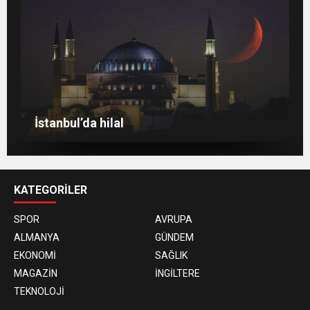
Berlin’de 8 Mart Dünya Kadınlar Günü
gösterisi
Venedik eski günlerini arıyor
Berlin’de Kiraz Çiçeği güzelliği
İstanbul’da hilal
KATEGORİLER
SPOR
AVRUPA
ALMANYA
GÜNDEM
EKONOMİ
SAĞLIK
MAGAZİN
İNGİLTERE
TEKNOLOJİ