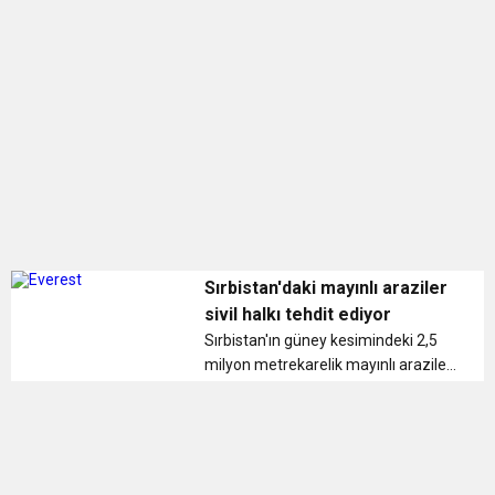
BULUŞUYOR
Sırbistan'daki mayınlı araziler
sivil halkı tehdit ediyor
Sırbistan'ın güney kesimindeki 2,5
milyon metrekarelik mayınlı araziler
ile İkinci Dünya Savaşı'ndan kalma
patlayıcıların bulunduğu 2,6 milyon
metrekarelik bölge, çevredeki sivil
halkın can güvenliğin...