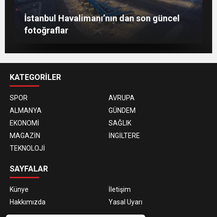
Berlin’de 8 Mart Dünya Kadınlar Günü
İstanbul Havalimanı’nın dan son güncel
gösterisi
Togg, ABD’de dünya sahnesine çıktı
fotoğraflar
KATEGORİLER
SPOR
AVRUPA
ALMANYA
GÜNDEM
EKONOMİ
SAĞLIK
MAGAZİN
İNGİLTERE
TEKNOLOJİ
SAYFALAR
Künye
İletişim
Hakkımızda
Yasal Uyarı