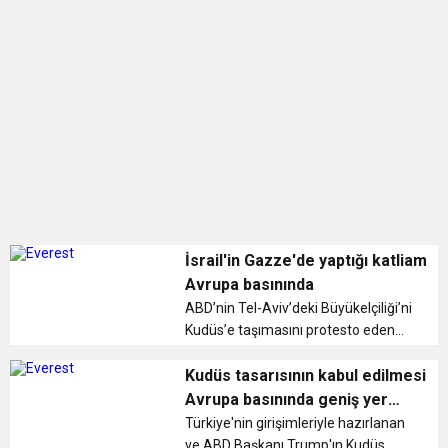
BULUŞUYOR
İsrail'in Gazze'de yaptığı katliam
Avrupa basınında
ABD’nin Tel-Aviv’deki Büyükelçiliği’ni
Kudüs’e taşımasını protesto eden
Filistinlilerin katledilmesi Avrupa
basınında geniş yer buldu. ...
Kudüs tasarısının kabul edilmesi
Avrupa basınında geniş yer
buldu
Türkiye'nin girişimleriyle hazırlanan
ve ABD Başkanı Trump'ın Kudüs