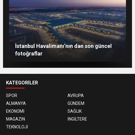
Berlin’de 8 Mart Dünya Kadınlar Günü
İstanbul Havalimanı’nın dan son güncel
gösterisi
Togg, ABD’de dünya sahnesine çıktı
fotoğraflar
KATEGORİLER
SPOR
AVRUPA
ALMANYA
GÜNDEM
EKONOMİ
SAĞLIK
MAGAZİN
İNGİLTERE
TEKNOLOJİ