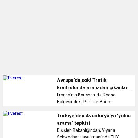
0:12
Nar suyunun antioksidan seviyesi yeşil çaydan
0:07
DİTİB kurucularından Abdullah Uzunalioğlu‘nun
daha yüksek
1:05
KÖLN’DE SAĞLIK VE GÜZELLİK İKİNCİ KEZ
eşi son yolculuğuna uğurlandı
BULUŞUYOR
Avrupa'da şok! Trafik
kontrolünde arabadan çıkanlar
şoke etti
Fransa’nın Bouches-du-Rhone
Bölgesindeki, Port-de-Bouc
kentinde polis tarafından yapılan
trafik kontrolleri sırasında, Fransa
Türkiye'den Avusturya'ya 'yolcu
vatandaşı olduğu belirtilen bir çiftin
arama' tepkisi
arabasında 1 adet roketatar,
Dışişleri Bakanlığından, Viyana
kalaşn...
Schwechat Havalimanı'nda THY