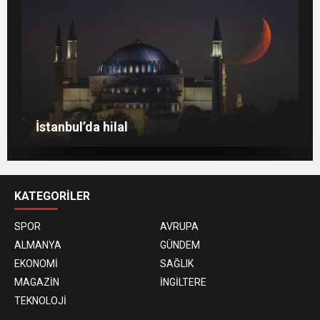
Berlin’de 8 Mart Dünya Kadınlar Günü
gösterisi
Venedik eski günlerini arıyor
Berlin’de Kiraz Çiçeği güzelliği
İstanbul’da hilal
KATEGORİLER
SPOR
AVRUPA
ALMANYA
GÜNDEM
EKONOMİ
SAĞLIK
MAGAZİN
İNGİLTERE
TEKNOLOJİ