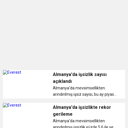
BULUŞUYOR
Almanya'da işsizlik sayısı
açıklandı
Almanya'da mevsimsellikten
arındırılmış işsiz sayısı, bu ay piyasa
beklentisinin üzerinde 11 bin
azalırken, işsizlik oranı da yüzde 5,2
Almanya'da işsizlikte rekor
ile yeni rekor seviyeye geriledi. ...
gerileme
Almanya'da mevsimsellikten
arındırılmış işsizlik yüzde 5,6 ile yeni