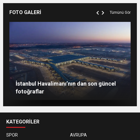
FOTO GALERİ
Tümünü Gör
Berlin’de 8 Mart Dünya Kadınlar Günü
İstanbul Havalimanı’nın dan son güncel
gösterisi
Togg, ABD’de dünya sahnesine çıktı
fotoğraflar
KATEGORİLER
SPOR
AVRUPA