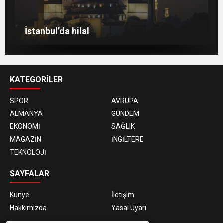
Berlin’de 8 Mart Dünya Kadınlar Günü
gösterisi
Venedik eski günlerini arıyor
Berlin’de Kiraz Çiçeği güzelliği
İstanbul’da hilal
KATEGORİLER
SPOR
AVRUPA
ALMANYA
GÜNDEM
EKONOMİ
SAĞLIK
MAGAZİN
İNGİLTERE
TEKNOLOJİ
SAYFALAR
Künye
İletişim
Hakkımızda
Yasal Uyarı